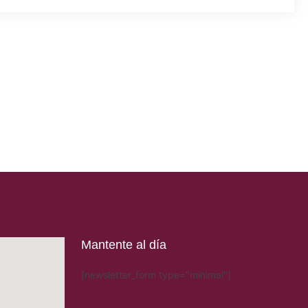
Mantente al día
[newsletter_form type="minimal"]