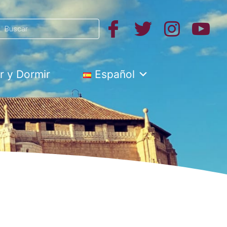
Search
h
 y Dormir
Español