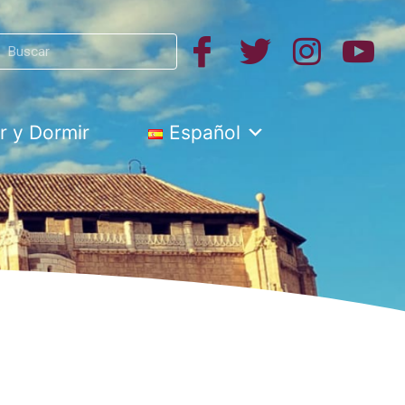
Search
h
 y Dormir
Español