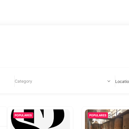
Category
Locati
POPULARES
POPULARES