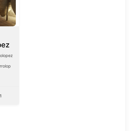
pez
olopez
rolop
1