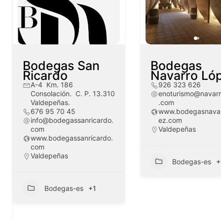
Bodegas San
Bodegas
Ricardo
Navarro Ló
A-4 Km. 186
926 323 626
Consolación. C. P. 13.310
enoturismo@navarr
Valdepeñas.
.com
676 95 70 45
www.bodegasnavar
info@bodegassanricardo.
ez.com
com
Valdepeñas
www.bodegassanricardo.
com
Valdepeñas
Bodegas-es
+
Bodegas-es
+1