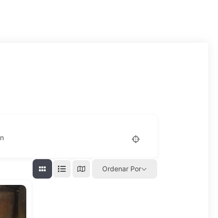
on
Ordenar Por