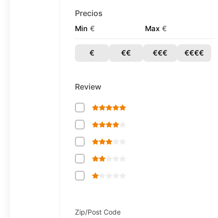
Precios
Min
€
Max
€
€
€€
€€€
€€€€
Review
Zip/Post Code