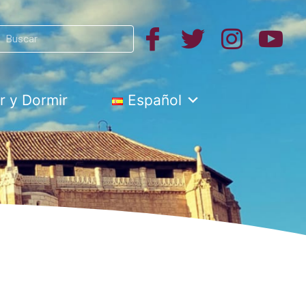
Search
h
 y Dormir
Español