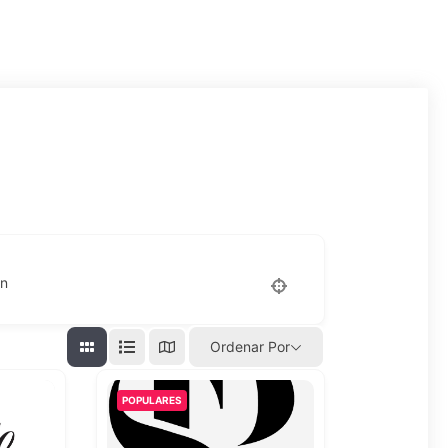
on
Ordenar Por
POPULARES