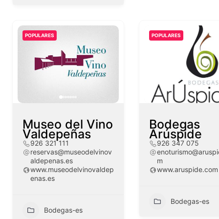
POPULARES
POPULARES
Museo del Vino
Bodegas
Valdepeñas
Arúspide
926 321 111
926 347 075
reservas@museodelvinov
enoturismo@aruspi
aldepenas.es
m
www.museodelvinovaldep
www.aruspide.com
enas.es
Bodegas-es
Bodegas-es