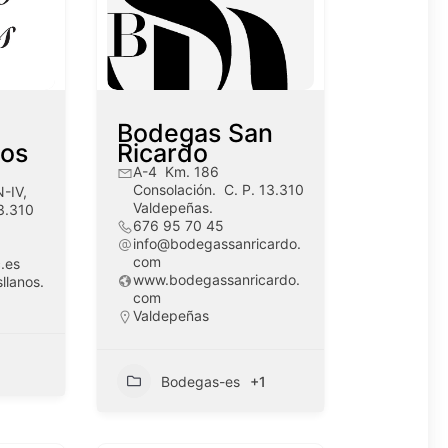
Bodegas San
los
Ricardo
A-4 Km. 186
Consolación. C. P. 13.310
N-IV,
Valdepeñas.
3.310
676 95 70 45
info@bodegassanricardo.
com
.es
www.bodegassanricardo.
sllanos.
com
Valdepeñas
Bodegas-es
+1