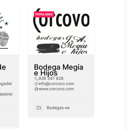
POPULARES
de
Bodega Megía
e Hijos
926 347 828
egadel
info@corcovo.com
www.corcovo.com
estrel
Bodegas-es