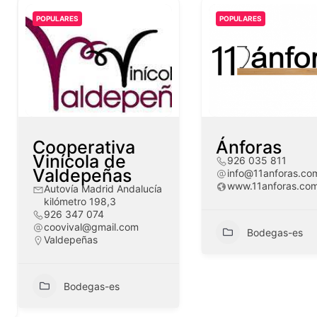
POPULARES
POPULARES
Cooperativa
Ánforas
Vinícola de
926 035 811
Valdepeñas
info@11anforas.co
www.11anforas.co
Autovía Madrid Andalucía
kilómetro 198,3
926 347 074
coovival@gmail.com
Bodegas-es
Valdepeñas
Bodegas-es