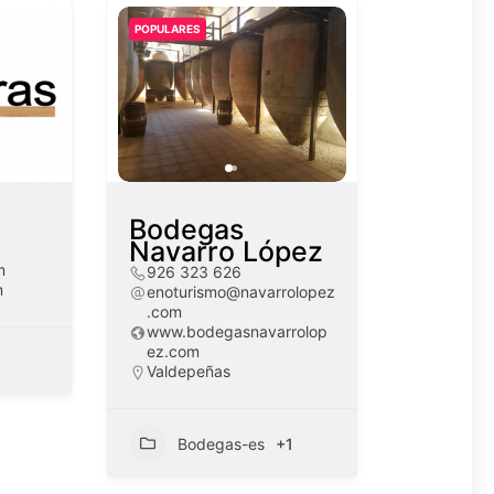
POPULARES
Bodegas
Navarro López
m
926 323 626
m
enoturismo@navarrolopez
.com
www.bodegasnavarrolop
ez.com
Valdepeñas
Bodegas-es
+1