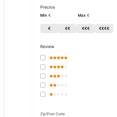
Precios
Min
€
Max
€
€
€€
€€€
€€€€
Review
Zip/Post Code