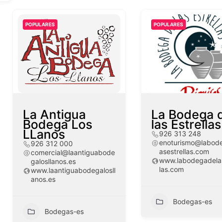
POPULARES
POPULARES
La Antigua
La Bodega 
Bodega Los
las Estrellas
LLanos
926 313 248
enoturismo@labod
926 312 000
asestrellas.com
comercial@laantiguabode
www.labodegadelas
galosllanos.es
las.com
www.laantiguabodegalosll
anos.es
Bodegas-es
Bodegas-es