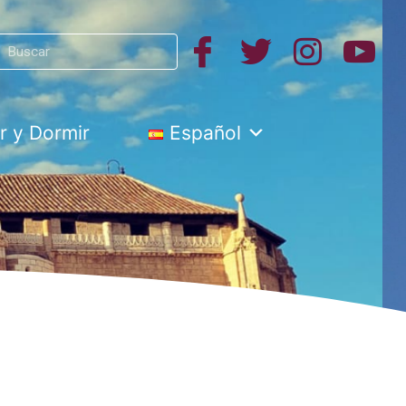
Search
h
 y Dormir
Español