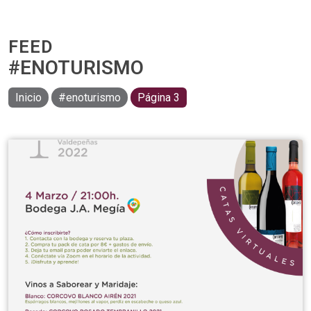
FEED
#ENOTURISMO
Inicio
#enoturismo
Página 3