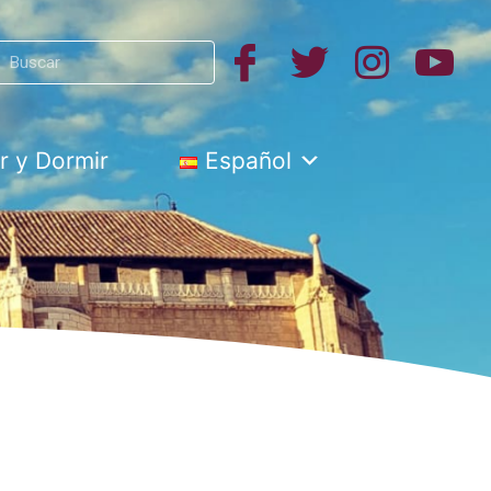
Search
h
 y Dormir
Español