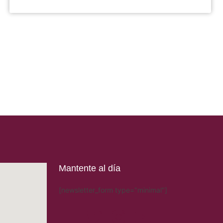
Mantente al día
[newsletter_form type="minimal"]