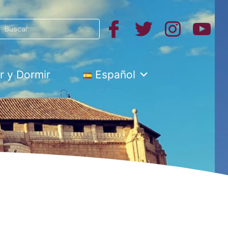
Search
h
 y Dormir
Español