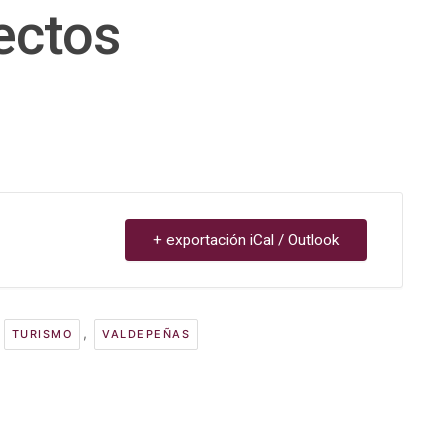
ectos
+ exportación iCal / Outlook
,
,
TURISMO
VALDEPEÑAS