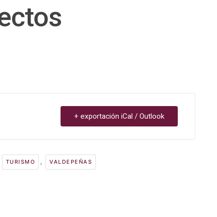
ectos
+ exportación iCal / Outlook
,
,
TURISMO
VALDEPEÑAS